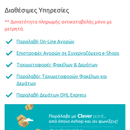
Διαθέσιμες Υπηρεσίες
** Δυνατότητα πληρωμής αντικαταβολής μόνο με
μετρητά.
Παραλαβή On-Line Αγορών
Επιστροφές Αγορών σε Συνεργαζόμενα e-Shops
Ταχυμεταφορές Φακέλων & Δεμάτων
Παραλαβές Ταχυμεταφορών Φακέλων και
Δεμάτων
Παραλαβή Δεμάτων DHL Express