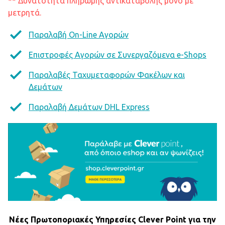
** Δυνατότητα πληρωμής αντικαταβολής μόνο με
μετρητά.
Παραλαβή On-Line Αγορών
Επιστροφές Αγορών σε Συνεργαζόμενα e-Shops
Παραλαβές Ταχυμεταφορών Φακέλων και
Δεμάτων
Παραλαβή Δεμάτων DHL Express
Νέες Πρωτοποριακές Υπηρεσίες Clever Point για την