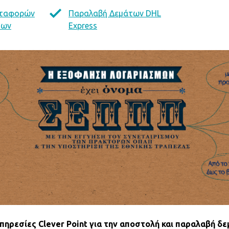
εταφορών
Παραλαβή Δεμάτων DHL
των
Express
ηρεσίες Clever Point για την αποστολή και παραλαβή δε