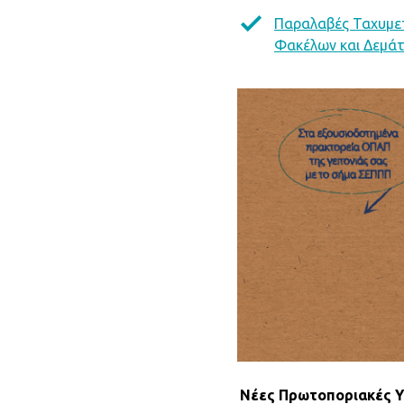
Παραλαβές Ταχυμ
Φακέλων και Δεμά
Νέες Πρωτοποριακές Υπ