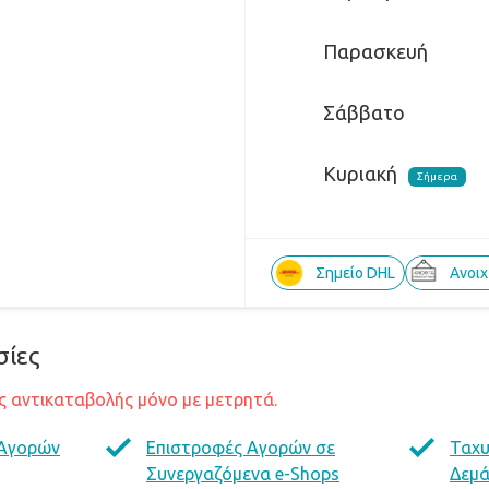
Παρασκευή
Σάββατο
Κυριακή
Σήμερα
Σημείο DHL
Ανοι
σίες
 αντικαταβολής μόνο με μετρητά.
 Αγορών
Επιστροφές Αγορών σε
Ταχ
Συνεργαζόμενα e-Shops
Δεμ