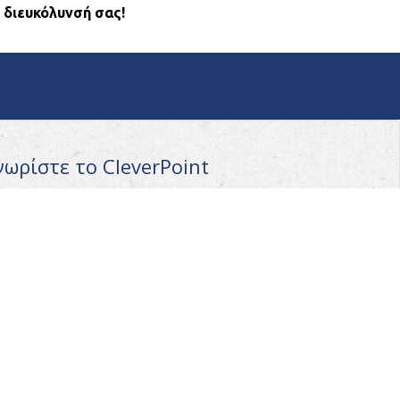
 διευκόλυνσή σας!
νωρίστε το CleverPoint
ετικά με εμάς
ς λειτουργεί