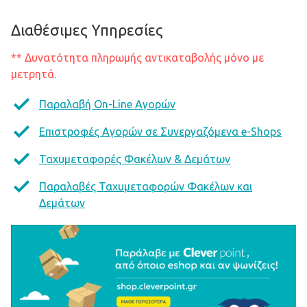
Διαθέσιμες Υπηρεσίες
** Δυνατότητα πληρωμής αντικαταβολής μόνο με
μετρητά.
Παραλαβή On-Line Αγορών
Επιστροφές Αγορών σε Συνεργαζόμενα e-Shops
Ταχυμεταφορές Φακέλων & Δεμάτων
Παραλαβές Ταχυμεταφορών Φακέλων και
Δεμάτων