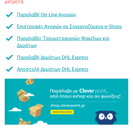
μετρητά.
Παραλαβή On-Line Αγορών
Επιστροφές Αγορών σε Συνεργαζόμενα e-Shops
Παραλαβές Ταχυμεταφορών Φακέλων και
Δεμάτων
Παραλαβή Δεμάτων DHL Express
Αποστολή Δεμάτων DHL Express