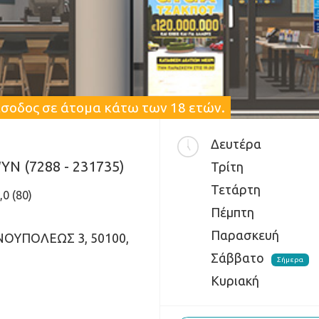
είσοδος σε άτομα κάτω των 18 ετών.
Δευτέρα
N (7288 - 231735)
Τρίτη
Τετάρτη
,0 (80)
Πέμπτη
Παρασκευή
ΟΥΠΟΛΕΩΣ 3, 50100,
Σάββατο
Σήμερα
Κυριακή