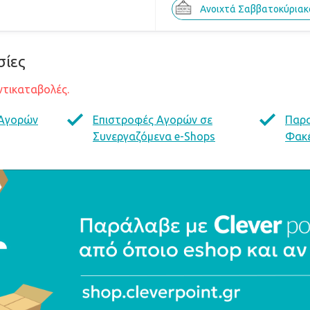
Ανοιχτά Σαββατοκύριακ
σίες
ντικαταβολές.
 Αγορών
Επιστροφές Αγορών σε
Παρ
Συνεργαζόμενα e-Shops
Φακέ