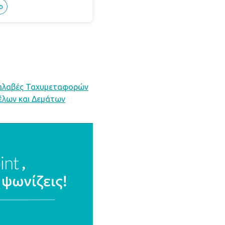
ο
αλαβές Ταχυμεταφορών
λων και Δεμάτων