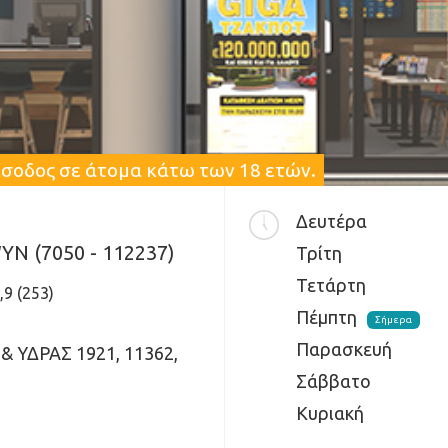
είσοδος σε άτομα κάτω των 18 ετών.
Δευτέρα
N (7050 - 112237)
Τρίτη
Τετάρτη
,9 (253)
Πέμπτη
Σήμερα
Παρασκευή
 ΥΔΡΑΣ 1921, 11362,
Σάββατο
Κυριακή