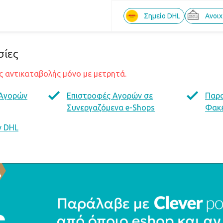
Σημείο DHL
Ανοι
σίες
 αντικαταβολής μόνο με μετρητά.
 Αγορών
Επιστροφές Αγορών σε
Παρ
Συνεργαζόμενα e-Shops
Φακέ
ν DHL