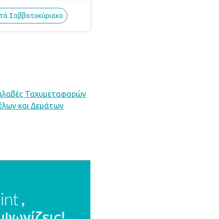
χτά Σαββατοκύριακο
αλαβές Ταχυμεταφορών
λων και Δεμάτων